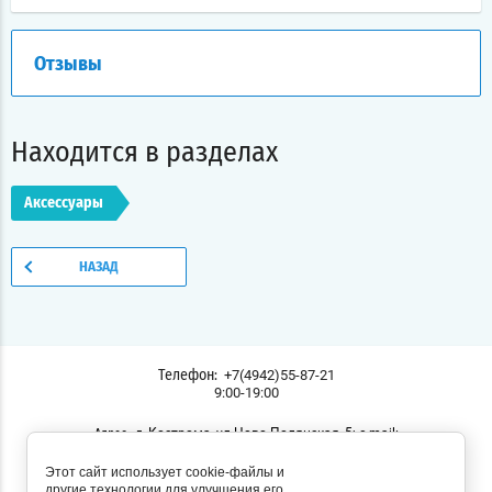
Отзывы
Находится в разделах
Аксессуары
НАЗАД
+7(4942)55-87-21
Телефон:
9:00-19:00
г. Кострома, ул.Ново-Полянская, 5; e-mail:
Адрес:
lodochnik44@yandex.ru
Этот сайт использует cookie-файлы и
Мы в соц. сетях:
другие технологии для улучшения его