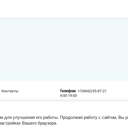
Контакты
+7(4942)55-87-21
Телефон:
9:00-19:00
г. Кострома, ул.Ново-Полянская, 5;
Адрес:
lodochnik44@yandex.ru
ии для улучшения его работы. Продолжая работу с сайтом, Вы 
Мы в соц. сетях:
настройках Вашего браузера.