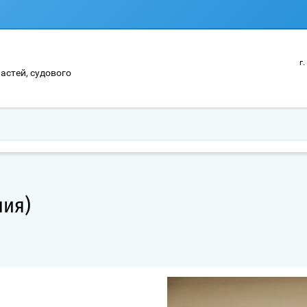
г
астей, судового
ния)