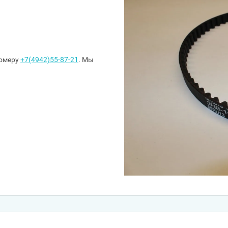
номеру
+7(4942)55-87-21
. Мы