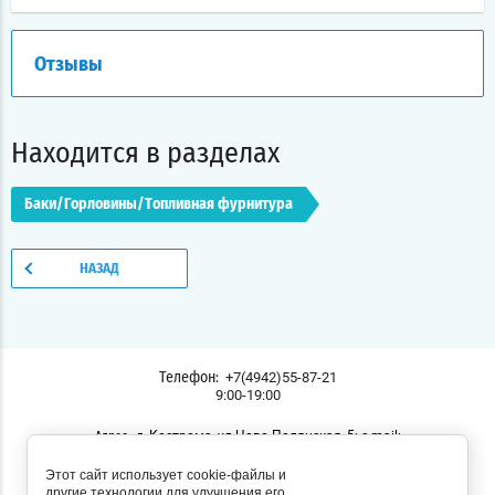
Отзывы
Находится в разделах
Баки/Горловины/Топливная фурнитура
НАЗАД
+7(4942)55-87-21
Телефон:
9:00-19:00
г. Кострома, ул.Ново-Полянская, 5; e-mail:
Адрес:
lodochnik44@yandex.ru
Этот сайт использует cookie-файлы и
Мы в соц. сетях:
другие технологии для улучшения его