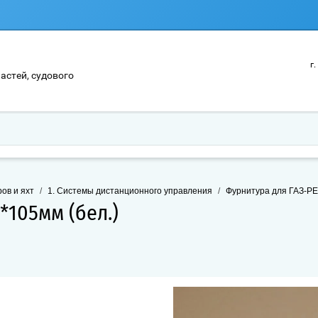
г
астей, судового
ов и яхт
/
1. Системы дистанционного управления
/
Фурнитура для ГАЗ-Р
*105мм (бел.)