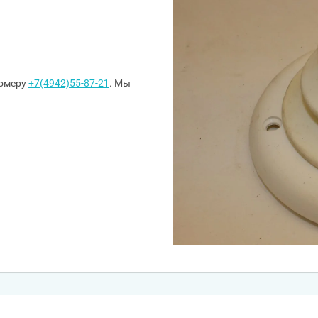
номеру
+7(4942)55-87-21
. Мы